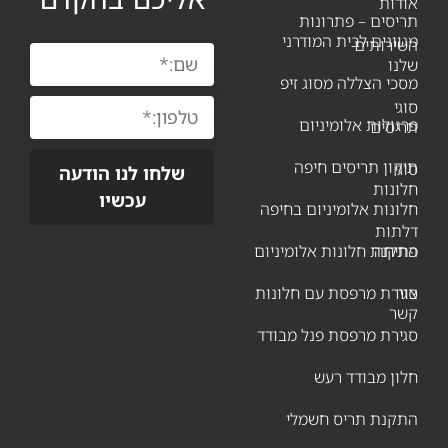
דות
יסים – פתרונות
וונים לבית המודרני
שירותים
נו
כי הצללה מסוג זיפ
גי
גולות אלומיניום
ריסים
קון תריסים חיפה
גי
שלחו לנו הודעה
ונות
עכשיו
ונות אלומיניום בחיפה
לתות
תיחה
קנת חלונות אלומיניום
ר
ירת מרפסת עם חלונות
שר
ירת מרפסת פנל מבודד
ון מבודד רעש
תקנת תריס חשמלי