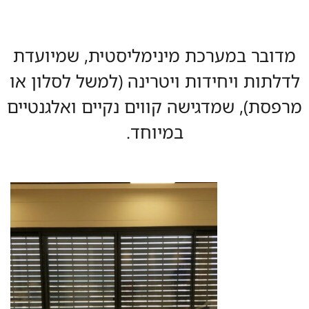
ל נוף 9400
הבית
»
סוגי חלונות
»
קליל נוף 9400
ובר במערכת מינימליסטית, שמיועדת
תות ויחידות ויטרינה (למשל לסלון או
סת), שמדגישה קווים נקיים ואלגנטיים
במיוחד.