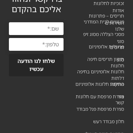
וכיות לחלונות
אליכם בהקדם
דות
יסים – פתרונות
וונים לבית המודרני
שירותים
נו
כי הצללה מסוג זיפ
גי
גולות אלומיניום
ריסים
קון תריסים חיפה
גי
שלחו לנו הודעה
ונות
עכשיו
ונות אלומיניום בחיפה
לתות
תיחה
קנת חלונות אלומיניום
ר
ירת מרפסת עם חלונות
שר
ירת מרפסת פנל מבודד
ון מבודד רעש