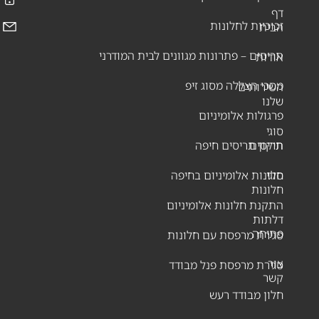
דף
זכוכיות לחלונות
הבית
תריסים – פתרונות מגוונים לבית המודרני
אודות
מסכי הצללה מסוג זיפ
השירותים
שלנו
פרגולות אלומיניום
סוגי
תריסים
תיקון תריסים חיפה
סוגי
חלונות אלומיניום בחיפה
חלונות
התקנת חלונות אלומיניום
דלתות
פתיחה
סגירת מרפסת עם חלונות
צור
סגירת מרפסת פנל מבודד
קשר
חלון מבודד רעש