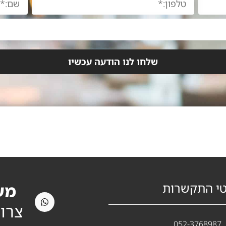
שלחו לנו הודעה עכשיו
י התקשרות
מעו
צרו
052-3768987